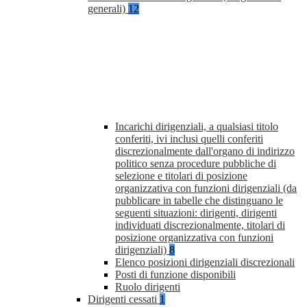
generali)
12
Incarichi dirigenziali, a qualsiasi titolo
conferiti, ivi inclusi quelli conferiti
discrezionalmente dall'organo di indirizzo
politico senza procedure pubbliche di
selezione e titolari di posizione
organizzativa con funzioni dirigenziali (da
pubblicare in tabelle che distinguano le
seguenti situazioni: dirigenti, dirigenti
individuati discrezionalmente, titolari di
posizione organizzativa con funzioni
dirigenziali)
8
Elenco posizioni dirigenziali discrezionali
Posti di funzione disponibili
Ruolo dirigenti
Dirigenti cessati
1