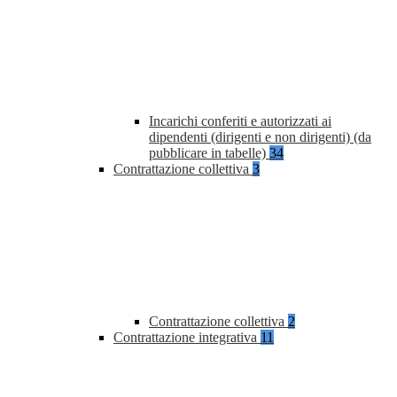
Incarichi conferiti e autorizzati ai
dipendenti (dirigenti e non dirigenti) (da
pubblicare in tabelle)
34
Contrattazione collettiva
3
Contrattazione collettiva
2
Contrattazione integrativa
11