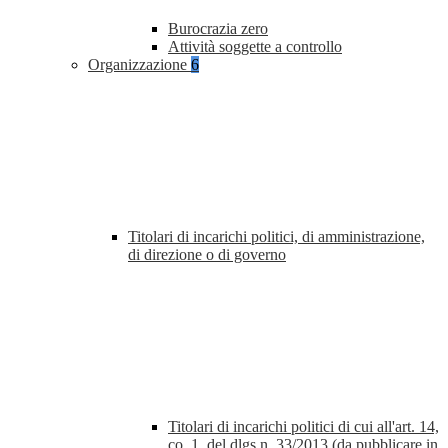
Burocrazia zero
Attività soggette a controllo
Organizzazione
6
Titolari di incarichi politici, di amministrazione,
di direzione o di governo
Titolari di incarichi politici di cui all'art. 14,
co. 1, del dlgs n. 33/2013 (da pubblicare in