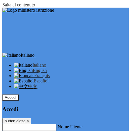
Salta al contenuto
Italiano
Italiano
English
Français
Español
中文
Accedi
Accedi
button close
×
Nome Utente