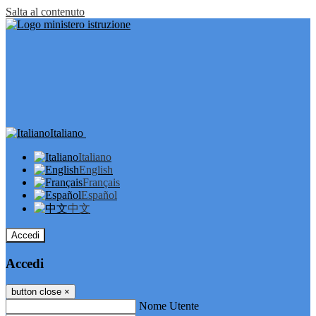
Salta al contenuto
Italiano
Italiano
English
Français
Español
中文
Accedi
Accedi
button close
×
Nome Utente