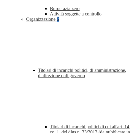
Burocrazia zero
Attività soggette a controllo
Organizzazione
6
Titolari di incarichi politici, di amministrazione,
di direzione o di governo
Titolari di incarichi politici di cui all'art. 14,
co. 1, del dlgs n. 33/2013 (da pubblicare in