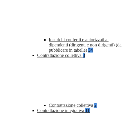
Incarichi conferiti e autorizzati ai
dipendenti (dirigenti e non dirigenti) (da
pubblicare in tabelle)
34
Contrattazione collettiva
3
Contrattazione collettiva
2
Contrattazione integrativa
11