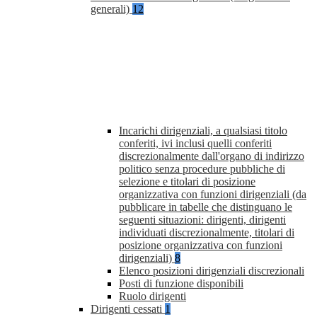
generali)
12
Incarichi dirigenziali, a qualsiasi titolo
conferiti, ivi inclusi quelli conferiti
discrezionalmente dall'organo di indirizzo
politico senza procedure pubbliche di
selezione e titolari di posizione
organizzativa con funzioni dirigenziali (da
pubblicare in tabelle che distinguano le
seguenti situazioni: dirigenti, dirigenti
individuati discrezionalmente, titolari di
posizione organizzativa con funzioni
dirigenziali)
8
Elenco posizioni dirigenziali discrezionali
Posti di funzione disponibili
Ruolo dirigenti
Dirigenti cessati
1