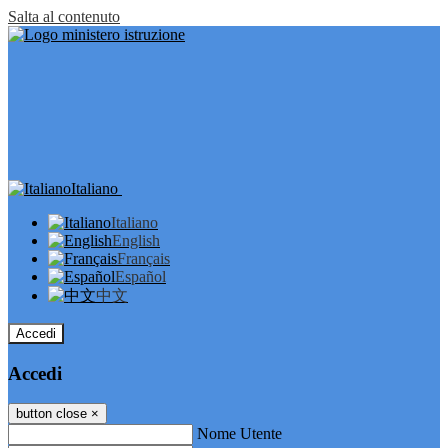
Salta al contenuto
Italiano
Italiano
English
Français
Español
中文
Accedi
Accedi
button close
×
Nome Utente