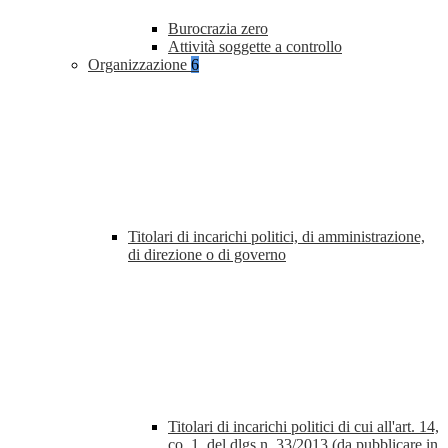
Burocrazia zero
Attività soggette a controllo
Organizzazione
6
Titolari di incarichi politici, di amministrazione,
di direzione o di governo
Titolari di incarichi politici di cui all'art. 14,
co. 1, del dlgs n. 33/2013 (da pubblicare in