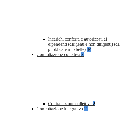
Incarichi conferiti e autorizzati ai
dipendenti (dirigenti e non dirigenti) (da
pubblicare in tabelle)
34
Contrattazione collettiva
3
Contrattazione collettiva
2
Contrattazione integrativa
11