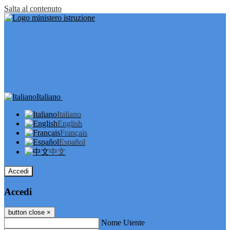
Salta al contenuto
Italiano
Italiano
English
Français
Español
中文
Accedi
Accedi
button close
×
Nome Utente