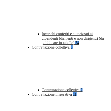
Incarichi conferiti e autorizzati ai
dipendenti (dirigenti e non dirigenti) (da
pubblicare in tabelle)
34
Contrattazione collettiva
3
Contrattazione collettiva
2
Contrattazione integrativa
11