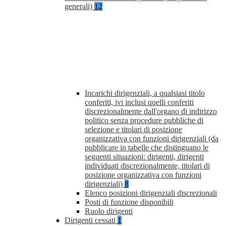
generali)
12
Incarichi dirigenziali, a qualsiasi titolo
conferiti, ivi inclusi quelli conferiti
discrezionalmente dall'organo di indirizzo
politico senza procedure pubbliche di
selezione e titolari di posizione
organizzativa con funzioni dirigenziali (da
pubblicare in tabelle che distinguano le
seguenti situazioni: dirigenti, dirigenti
individuati discrezionalmente, titolari di
posizione organizzativa con funzioni
dirigenziali)
8
Elenco posizioni dirigenziali discrezionali
Posti di funzione disponibili
Ruolo dirigenti
Dirigenti cessati
1