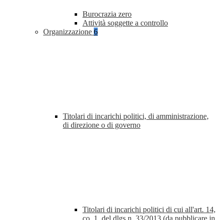
Burocrazia zero
Attività soggette a controllo
Organizzazione
6
Titolari di incarichi politici, di amministrazione,
di direzione o di governo
Titolari di incarichi politici di cui all'art. 14,
co. 1, del dlgs n. 33/2013 (da pubblicare in