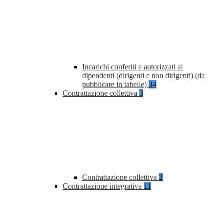
Incarichi conferiti e autorizzati ai
dipendenti (dirigenti e non dirigenti) (da
pubblicare in tabelle)
34
Contrattazione collettiva
3
Contrattazione collettiva
2
Contrattazione integrativa
11