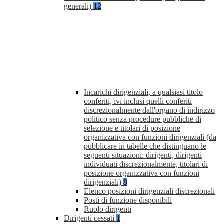
generali)
12
Incarichi dirigenziali, a qualsiasi titolo
conferiti, ivi inclusi quelli conferiti
discrezionalmente dall'organo di indirizzo
politico senza procedure pubbliche di
selezione e titolari di posizione
organizzativa con funzioni dirigenziali (da
pubblicare in tabelle che distinguano le
seguenti situazioni: dirigenti, dirigenti
individuati discrezionalmente, titolari di
posizione organizzativa con funzioni
dirigenziali)
8
Elenco posizioni dirigenziali discrezionali
Posti di funzione disponibili
Ruolo dirigenti
Dirigenti cessati
1