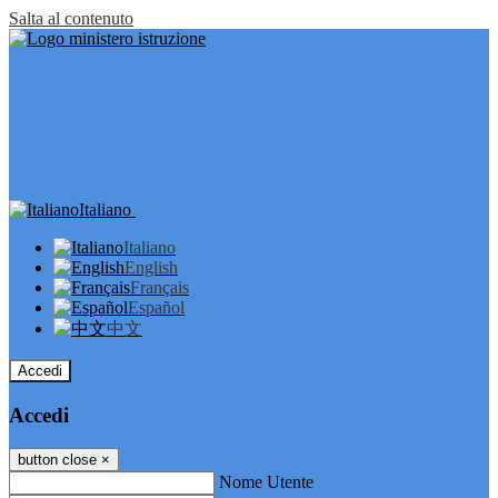
Salta al contenuto
Italiano
Italiano
English
Français
Español
中文
Accedi
Accedi
button close
×
Nome Utente