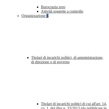
Burocrazia zero
Attività soggette a controllo
Organizzazione
6
Titolari di incarichi politici, di amministrazione,
di direzione o di governo
Titolari di incarichi politici di cui all'art. 14,
co. 1, del dlgs n. 33/2013 (da pubblicare in