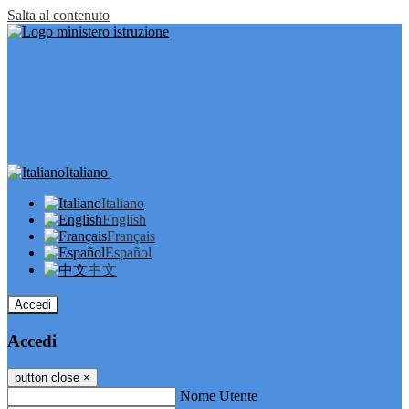
Salta al contenuto
Italiano
Italiano
English
Français
Español
中文
Accedi
Accedi
button close
×
Nome Utente