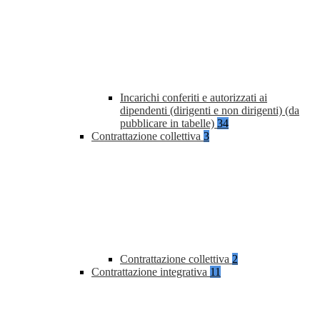
Incarichi conferiti e autorizzati ai
dipendenti (dirigenti e non dirigenti) (da
pubblicare in tabelle)
34
Contrattazione collettiva
3
Contrattazione collettiva
2
Contrattazione integrativa
11