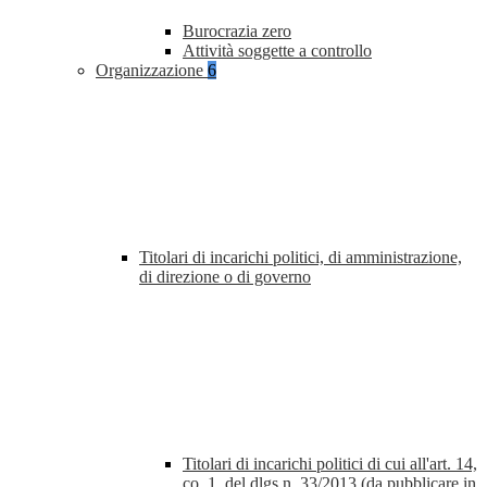
Burocrazia zero
Attività soggette a controllo
Organizzazione
6
Titolari di incarichi politici, di amministrazione,
di direzione o di governo
Titolari di incarichi politici di cui all'art. 14,
co. 1, del dlgs n. 33/2013 (da pubblicare in