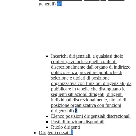
generali)
12
Incarichi dirigenziali, a qualsiasi titolo
conferiti, ivi inclusi quelli conferiti
discrezionalmente dall'organo di indirizzo
politico senza procedure pubbliche di
selezione e titolari di posizione
organizzativa con funzioni dirigenziali (da
pubblicare in tabelle che distinguano le
seguenti situazioni: dirigenti, dirigenti
individuati discrezionalmente, titolari di
posizione organizzativa con funzioni
dirigenziali)
8
Elenco posizioni dirigenziali discrezionali
Posti di funzione disponibili
Ruolo dirigenti
Dirigenti cessati
1