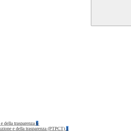
 e della trasparenza
6
rruzione e della trasparenza (PTPCT)
1