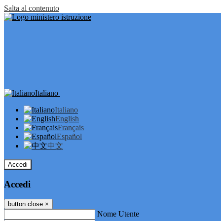
Salta al contenuto
Italiano
Italiano
English
Français
Español
中文
Accedi
Accedi
button close
×
Nome Utente