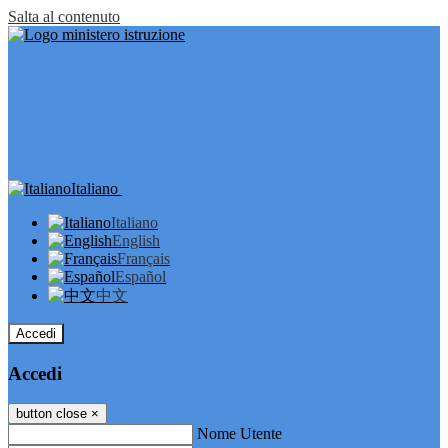
Salta al contenuto
Italiano
Italiano
English
Français
Español
中文
Accedi
Accedi
button close
×
Nome Utente