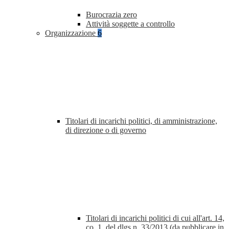
Burocrazia zero
Attività soggette a controllo
Organizzazione
6
Titolari di incarichi politici, di amministrazione,
di direzione o di governo
Titolari di incarichi politici di cui all'art. 14,
co. 1, del dlgs n. 33/2013 (da pubblicare in