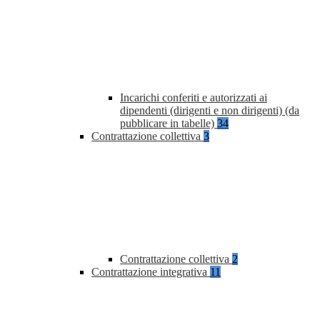
Incarichi conferiti e autorizzati ai
dipendenti (dirigenti e non dirigenti) (da
pubblicare in tabelle)
34
Contrattazione collettiva
3
Contrattazione collettiva
2
Contrattazione integrativa
11