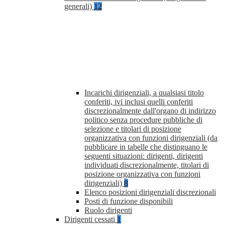
generali)
12
Incarichi dirigenziali, a qualsiasi titolo
conferiti, ivi inclusi quelli conferiti
discrezionalmente dall'organo di indirizzo
politico senza procedure pubbliche di
selezione e titolari di posizione
organizzativa con funzioni dirigenziali (da
pubblicare in tabelle che distinguano le
seguenti situazioni: dirigenti, dirigenti
individuati discrezionalmente, titolari di
posizione organizzativa con funzioni
dirigenziali)
8
Elenco posizioni dirigenziali discrezionali
Posti di funzione disponibili
Ruolo dirigenti
Dirigenti cessati
1