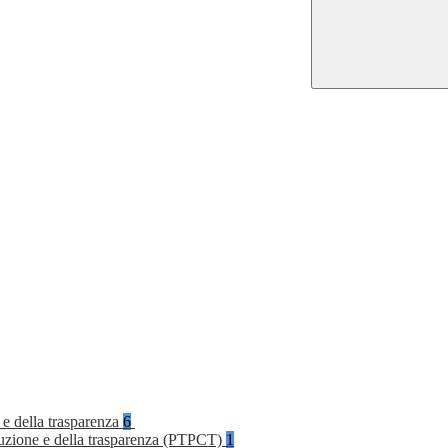
 e della trasparenza
6
rruzione e della trasparenza (PTPCT)
1