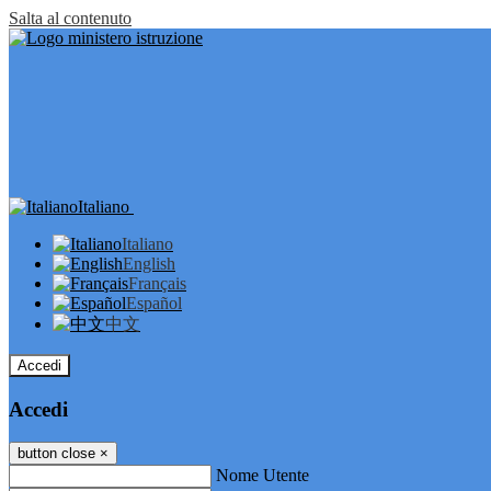
Salta al contenuto
Italiano
Italiano
English
Français
Español
中文
Accedi
Accedi
button close
×
Nome Utente