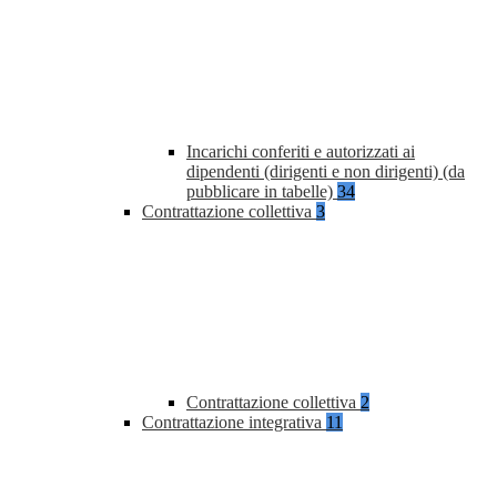
Incarichi conferiti e autorizzati ai
dipendenti (dirigenti e non dirigenti) (da
pubblicare in tabelle)
34
Contrattazione collettiva
3
Contrattazione collettiva
2
Contrattazione integrativa
11