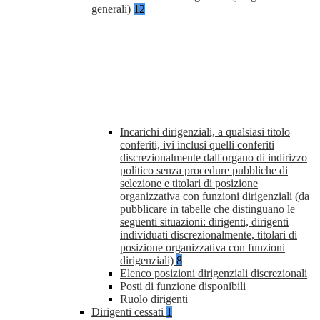
generali)
12
Incarichi dirigenziali, a qualsiasi titolo
conferiti, ivi inclusi quelli conferiti
discrezionalmente dall'organo di indirizzo
politico senza procedure pubbliche di
selezione e titolari di posizione
organizzativa con funzioni dirigenziali (da
pubblicare in tabelle che distinguano le
seguenti situazioni: dirigenti, dirigenti
individuati discrezionalmente, titolari di
posizione organizzativa con funzioni
dirigenziali)
8
Elenco posizioni dirigenziali discrezionali
Posti di funzione disponibili
Ruolo dirigenti
Dirigenti cessati
1