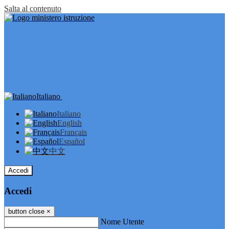
Salta al contenuto
Italiano
Italiano
English
Français
Español
中文
Accedi
Accedi
button close
×
Nome Utente