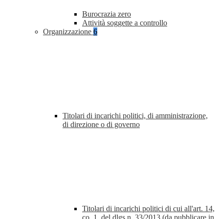
Burocrazia zero
Attività soggette a controllo
Organizzazione
6
Titolari di incarichi politici, di amministrazione,
di direzione o di governo
Titolari di incarichi politici di cui all'art. 14,
co. 1, del dlgs n. 33/2013 (da pubblicare in