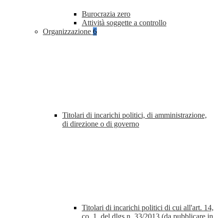
Burocrazia zero
Attività soggette a controllo
Organizzazione
6
Titolari di incarichi politici, di amministrazione,
di direzione o di governo
Titolari di incarichi politici di cui all'art. 14,
co. 1, del dlgs n. 33/2013 (da pubblicare in