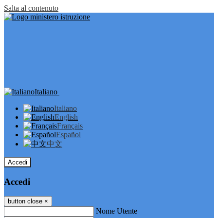
Salta al contenuto
Italiano
Italiano
English
Français
Español
中文
Accedi
Accedi
button close
×
Nome Utente