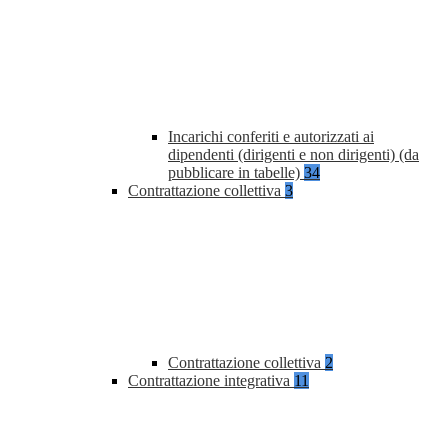
Incarichi conferiti e autorizzati ai
dipendenti (dirigenti e non dirigenti) (da
pubblicare in tabelle)
34
Contrattazione collettiva
3
Contrattazione collettiva
2
Contrattazione integrativa
11