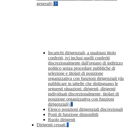
generali)
12
Incarichi dirigenziali, a qualsiasi titolo
conferiti, ivi inclusi quelli conferiti
discrezionalmente dall'organo di indirizzo
politico senza procedure pubbliche di
selezione e titolari di posizione
organizzativa con funzioni dirigenziali (da
pubblicare in tabelle che distinguano le
seguenti situazioni: dirigenti, dirigenti
individuati discrezionalmente, titolari di
posizione organizzativa con funzioni
dirigenziali)
8
Elenco posizioni dirigenziali discrezionali
Posti di funzione disponibili
Ruolo dirigenti
Dirigenti cessati
1