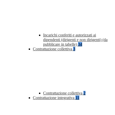
Incarichi conferiti e autorizzati ai
dipendenti (dirigenti e non dirigenti) (da
pubblicare in tabelle)
34
Contrattazione collettiva
3
Contrattazione collettiva
2
Contrattazione integrativa
11