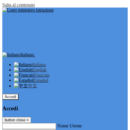
Salta al contenuto
Italiano
Italiano
English
Français
Español
中文
Accedi
Accedi
button close
×
Nome Utente