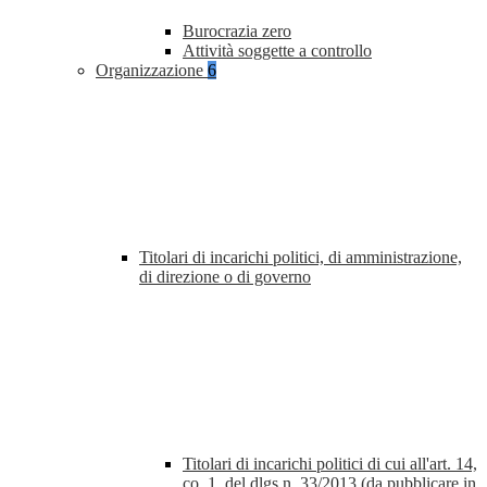
Burocrazia zero
Attività soggette a controllo
Organizzazione
6
Titolari di incarichi politici, di amministrazione,
di direzione o di governo
Titolari di incarichi politici di cui all'art. 14,
co. 1, del dlgs n. 33/2013 (da pubblicare in