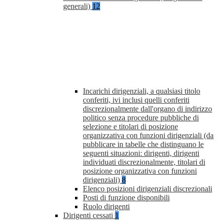
generali)
12
Incarichi dirigenziali, a qualsiasi titolo
conferiti, ivi inclusi quelli conferiti
discrezionalmente dall'organo di indirizzo
politico senza procedure pubbliche di
selezione e titolari di posizione
organizzativa con funzioni dirigenziali (da
pubblicare in tabelle che distinguano le
seguenti situazioni: dirigenti, dirigenti
individuati discrezionalmente, titolari di
posizione organizzativa con funzioni
dirigenziali)
8
Elenco posizioni dirigenziali discrezionali
Posti di funzione disponibili
Ruolo dirigenti
Dirigenti cessati
1