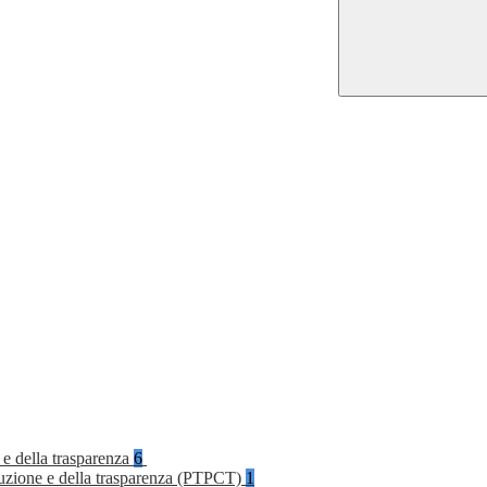
 e della trasparenza
6
rruzione e della trasparenza (PTPCT)
1