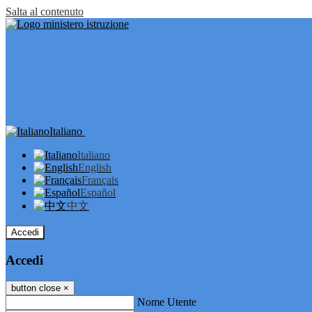
Salta al contenuto
Italiano
Italiano
English
Français
Español
中文
Accedi
Accedi
button close
×
Nome Utente