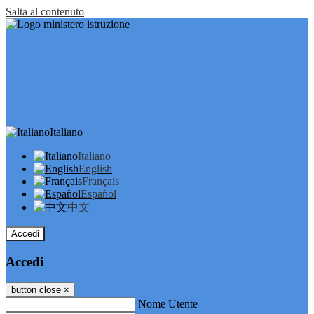
Salta al contenuto
Italiano
Italiano
English
Français
Español
中文
Accedi
Accedi
button close
×
Nome Utente