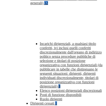
generali)
12
Incarichi dirigenziali, a qualsiasi titolo
conferiti, ivi inclusi quelli conferiti
discrezionalmente dall'organo di indirizzo
politico senza procedure pubbliche di
selezione e titolari di posizione
organizzativa con funzioni dirigenziali (da
pubblicare in tabelle che distinguano le
seguenti situazioni: dirigenti, dirigenti
individuati discrezionalmente, titolari di
posizione organizzativa con funzioni
dirigenziali)
8
Elenco posizioni dirigenziali discrezionali
Posti di funzione disponibili
Ruolo dirigenti
Dirigenti cessati
1