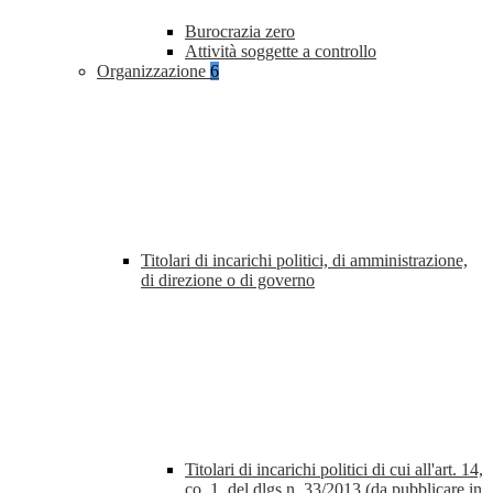
Burocrazia zero
Attività soggette a controllo
Organizzazione
6
Titolari di incarichi politici, di amministrazione,
di direzione o di governo
Titolari di incarichi politici di cui all'art. 14,
co. 1, del dlgs n. 33/2013 (da pubblicare in