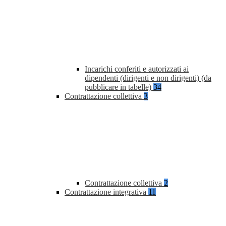
Incarichi conferiti e autorizzati ai
dipendenti (dirigenti e non dirigenti) (da
pubblicare in tabelle)
34
Contrattazione collettiva
3
Contrattazione collettiva
2
Contrattazione integrativa
11