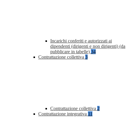
Incarichi conferiti e autorizzati ai
dipendenti (dirigenti e non dirigenti) (da
pubblicare in tabelle)
34
Contrattazione collettiva
3
Contrattazione collettiva
2
Contrattazione integrativa
11