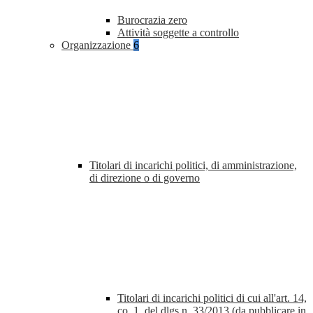
Burocrazia zero
Attività soggette a controllo
Organizzazione
6
Titolari di incarichi politici, di amministrazione,
di direzione o di governo
Titolari di incarichi politici di cui all'art. 14,
co. 1, del dlgs n. 33/2013 (da pubblicare in