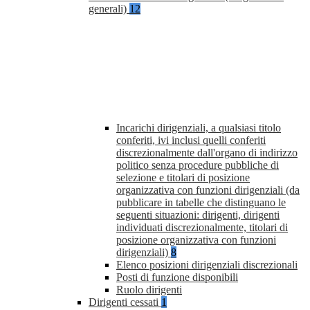
generali)
12
Incarichi dirigenziali, a qualsiasi titolo
conferiti, ivi inclusi quelli conferiti
discrezionalmente dall'organo di indirizzo
politico senza procedure pubbliche di
selezione e titolari di posizione
organizzativa con funzioni dirigenziali (da
pubblicare in tabelle che distinguano le
seguenti situazioni: dirigenti, dirigenti
individuati discrezionalmente, titolari di
posizione organizzativa con funzioni
dirigenziali)
8
Elenco posizioni dirigenziali discrezionali
Posti di funzione disponibili
Ruolo dirigenti
Dirigenti cessati
1