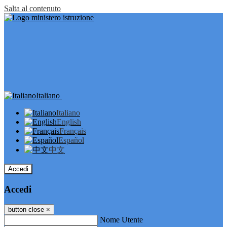
Salta al contenuto
Italiano
Italiano
English
Français
Español
中文
Accedi
Accedi
button close
×
Nome Utente