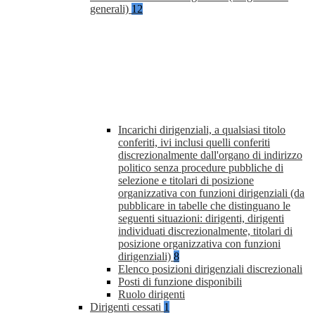
generali)
12
Incarichi dirigenziali, a qualsiasi titolo
conferiti, ivi inclusi quelli conferiti
discrezionalmente dall'organo di indirizzo
politico senza procedure pubbliche di
selezione e titolari di posizione
organizzativa con funzioni dirigenziali (da
pubblicare in tabelle che distinguano le
seguenti situazioni: dirigenti, dirigenti
individuati discrezionalmente, titolari di
posizione organizzativa con funzioni
dirigenziali)
8
Elenco posizioni dirigenziali discrezionali
Posti di funzione disponibili
Ruolo dirigenti
Dirigenti cessati
1