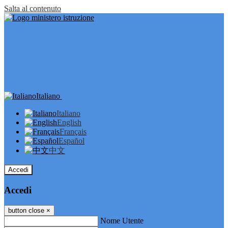
Salta al contenuto
Italiano
Italiano
English
Français
Español
中文
Accedi
Accedi
button close
×
Nome Utente