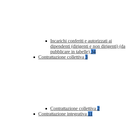
Incarichi conferiti e autorizzati ai
dipendenti (dirigenti e non dirigenti) (da
pubblicare in tabelle)
34
Contrattazione collettiva
3
Contrattazione collettiva
2
Contrattazione integrativa
11