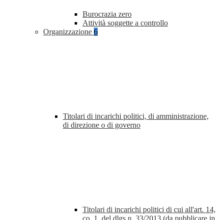
Burocrazia zero
Attività soggette a controllo
Organizzazione
6
Titolari di incarichi politici, di amministrazione,
di direzione o di governo
Titolari di incarichi politici di cui all'art. 14,
co. 1, del dlgs n. 33/2013 (da pubblicare in