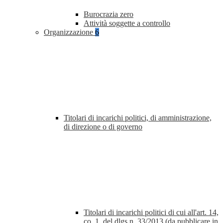
Burocrazia zero
Attività soggette a controllo
Organizzazione
6
Titolari di incarichi politici, di amministrazione,
di direzione o di governo
Titolari di incarichi politici di cui all'art. 14,
co. 1, del dlgs n. 33/2013 (da pubblicare in