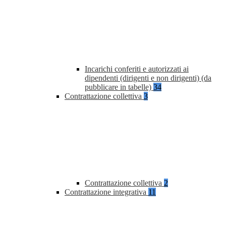
Incarichi conferiti e autorizzati ai
dipendenti (dirigenti e non dirigenti) (da
pubblicare in tabelle)
34
Contrattazione collettiva
3
Contrattazione collettiva
2
Contrattazione integrativa
11