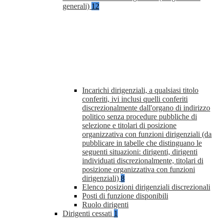
generali)
12
Incarichi dirigenziali, a qualsiasi titolo
conferiti, ivi inclusi quelli conferiti
discrezionalmente dall'organo di indirizzo
politico senza procedure pubbliche di
selezione e titolari di posizione
organizzativa con funzioni dirigenziali (da
pubblicare in tabelle che distinguano le
seguenti situazioni: dirigenti, dirigenti
individuati discrezionalmente, titolari di
posizione organizzativa con funzioni
dirigenziali)
8
Elenco posizioni dirigenziali discrezionali
Posti di funzione disponibili
Ruolo dirigenti
Dirigenti cessati
1