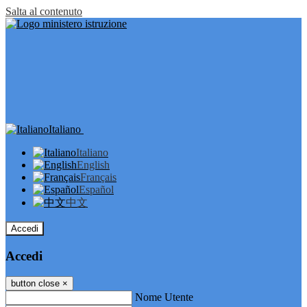
Salta al contenuto
Italiano
Italiano
English
Français
Español
中文
Accedi
Accedi
button close
×
Nome Utente