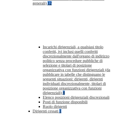
generali)
12
Incarichi dirigenziali, a qualsiasi titolo
conferiti, ivi inclusi quelli conferiti
discrezionalmente dall'organo di indirizzo
politico senza procedure pubbliche di
selezione e titolari di posizione
organizzativa con funzioni dirigenziali (da
pubblicare in tabelle che distinguano le
seguenti situazioni: dirigenti, dirigenti
individuati discrezionalmente, titolari di
posizione organizzativa con funzioni
dirigenziali)
8
Elenco posizioni dirigenziali discrezionali
Posti di funzione disponibili
Ruolo dirigenti
Dirigenti cessati
1