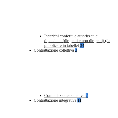
Incarichi conferiti e autorizzati ai
dipendenti (dirigenti e non dirigenti) (da
pubblicare in tabelle)
34
Contrattazione collettiva
3
Contrattazione collettiva
2
Contrattazione integrativa
11