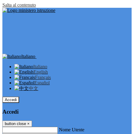
Salta al contenuto
Italiano
Italiano
English
Français
Español
中文
Accedi
Accedi
button close
×
Nome Utente