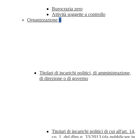
Burocrazia zero
Attività soggette a controllo
Organizzazione
6
Titolari di incarichi politici, di amministrazione,
di direzione o di governo
Titolari di incarichi politici di cui all'art. 14,
co. 1, del dlgs n. 33/2013 (da pubblicare in