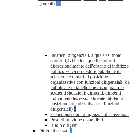
generali)
12
Incarichi dirigenziali, a qualsiasi titolo
conferiti, ivi inclusi quelli conferiti
discrezionalmente dall'organo di indirizzo
politico senza procedure pubbliche di
selezione e titolari di posizione
organizzativa con funzioni dirigenziali (da
pubblicare in tabelle che distinguano le
seguenti situazioni: dirigenti, dirigenti
individuati discrezionalmente, titolari di
posizione organizzativa con funzioni
dirigenziali)
8
Elenco posizioni dirigenziali discrezionali
Posti di funzione disponibili
Ruolo dirigenti
Dirigenti cessati
1