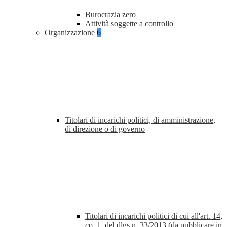
Burocrazia zero
Attività soggette a controllo
Organizzazione
6
Titolari di incarichi politici, di amministrazione,
di direzione o di governo
Titolari di incarichi politici di cui all'art. 14,
co. 1, del dlgs n. 33/2013 (da pubblicare in