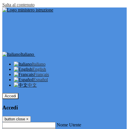
Salta al contenuto
Italiano
Italiano
English
Français
Español
中文
Accedi
Accedi
button close
×
Nome Utente