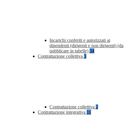
Incarichi conferiti e autorizzati ai
dipendenti (dirigenti e non dirigenti) (da
pubblicare in tabelle)
34
Contrattazione collettiva
3
Contrattazione collettiva
2
Contrattazione integrativa
11