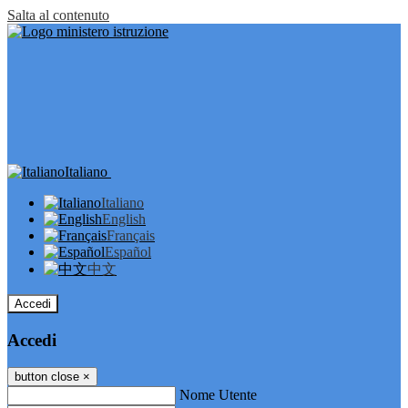
Salta al contenuto
Italiano
Italiano
English
Français
Español
中文
Accedi
Accedi
button close
×
Nome Utente