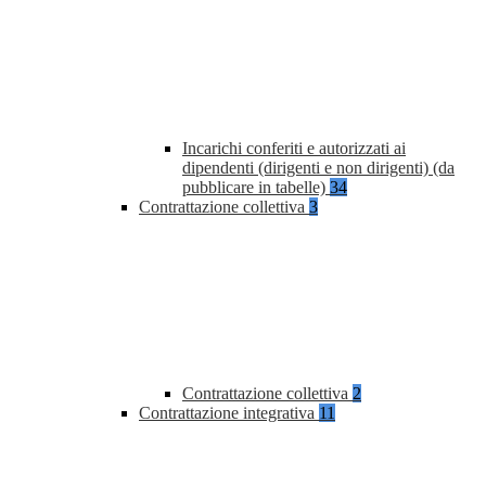
Incarichi conferiti e autorizzati ai
dipendenti (dirigenti e non dirigenti) (da
pubblicare in tabelle)
34
Contrattazione collettiva
3
Contrattazione collettiva
2
Contrattazione integrativa
11