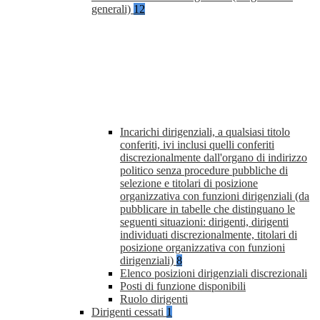
generali)
12
Incarichi dirigenziali, a qualsiasi titolo
conferiti, ivi inclusi quelli conferiti
discrezionalmente dall'organo di indirizzo
politico senza procedure pubbliche di
selezione e titolari di posizione
organizzativa con funzioni dirigenziali (da
pubblicare in tabelle che distinguano le
seguenti situazioni: dirigenti, dirigenti
individuati discrezionalmente, titolari di
posizione organizzativa con funzioni
dirigenziali)
8
Elenco posizioni dirigenziali discrezionali
Posti di funzione disponibili
Ruolo dirigenti
Dirigenti cessati
1