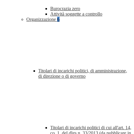
Burocrazia zero
Attività soggette a controllo
Organizzazione
6
Titolari di incarichi politici, di amministrazione,
di direzione o di governo
Titolari di incarichi politici di cui all'art. 14,
co. 1, del dlgs n. 33/2013 (da pubblicare in