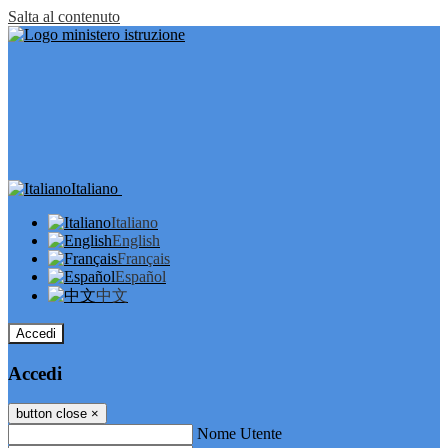
Salta al contenuto
Italiano
Italiano
English
Français
Español
中文
Accedi
Accedi
button close
×
Nome Utente