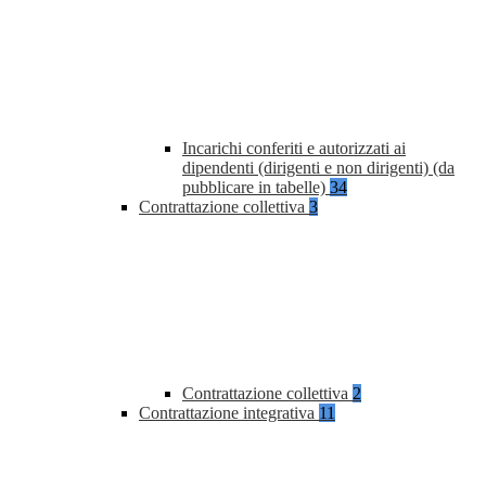
Incarichi conferiti e autorizzati ai
dipendenti (dirigenti e non dirigenti) (da
pubblicare in tabelle)
34
Contrattazione collettiva
3
Contrattazione collettiva
2
Contrattazione integrativa
11