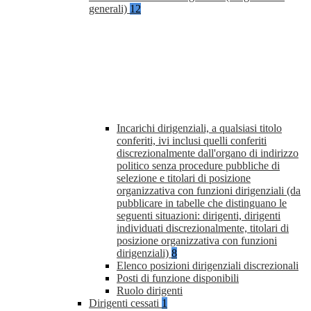
generali)
12
Incarichi dirigenziali, a qualsiasi titolo
conferiti, ivi inclusi quelli conferiti
discrezionalmente dall'organo di indirizzo
politico senza procedure pubbliche di
selezione e titolari di posizione
organizzativa con funzioni dirigenziali (da
pubblicare in tabelle che distinguano le
seguenti situazioni: dirigenti, dirigenti
individuati discrezionalmente, titolari di
posizione organizzativa con funzioni
dirigenziali)
8
Elenco posizioni dirigenziali discrezionali
Posti di funzione disponibili
Ruolo dirigenti
Dirigenti cessati
1