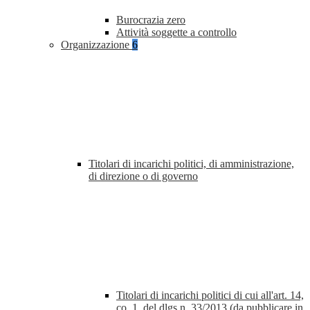
Burocrazia zero
Attività soggette a controllo
Organizzazione
6
Titolari di incarichi politici, di amministrazione,
di direzione o di governo
Titolari di incarichi politici di cui all'art. 14,
co. 1, del dlgs n. 33/2013 (da pubblicare in