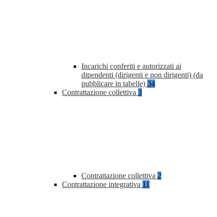
Incarichi conferiti e autorizzati ai
dipendenti (dirigenti e non dirigenti) (da
pubblicare in tabelle)
34
Contrattazione collettiva
3
Contrattazione collettiva
2
Contrattazione integrativa
11