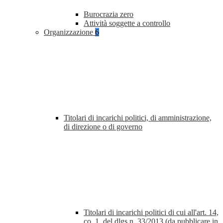
Burocrazia zero
Attività soggette a controllo
Organizzazione
6
Titolari di incarichi politici, di amministrazione,
di direzione o di governo
Titolari di incarichi politici di cui all'art. 14,
co. 1, del dlgs n. 33/2013 (da pubblicare in