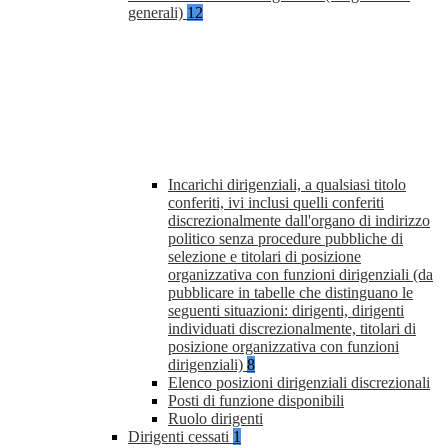
generali)
12
Incarichi dirigenziali, a qualsiasi titolo
conferiti, ivi inclusi quelli conferiti
discrezionalmente dall'organo di indirizzo
politico senza procedure pubbliche di
selezione e titolari di posizione
organizzativa con funzioni dirigenziali (da
pubblicare in tabelle che distinguano le
seguenti situazioni: dirigenti, dirigenti
individuati discrezionalmente, titolari di
posizione organizzativa con funzioni
dirigenziali)
8
Elenco posizioni dirigenziali discrezionali
Posti di funzione disponibili
Ruolo dirigenti
Dirigenti cessati
1