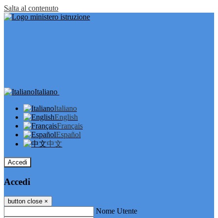
Salta al contenuto
Italiano
Italiano
English
Français
Español
中文
Accedi
Accedi
button close
×
Nome Utente