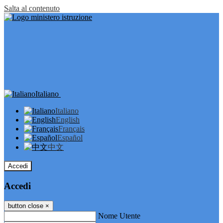
Salta al contenuto
Italiano
Italiano
English
Français
Español
中文
Accedi
Accedi
button close
×
Nome Utente