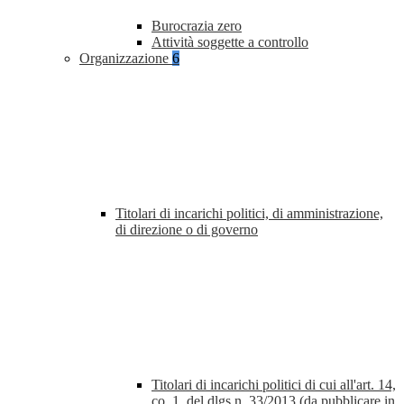
Burocrazia zero
Attività soggette a controllo
Organizzazione
6
Titolari di incarichi politici, di amministrazione,
di direzione o di governo
Titolari di incarichi politici di cui all'art. 14,
co. 1, del dlgs n. 33/2013 (da pubblicare in