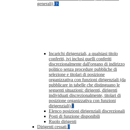
generali)
12
Incarichi dirigenziali, a qualsiasi titolo
conferiti, ivi inclusi quelli conferiti
discrezionalmente dall'organo di indirizzo
politico senza procedure pubbliche di
selezione e titolari di posizione
organizzativa con funzioni dirigenziali (da
pubblicare in tabelle che distinguano le
seguenti situazioni: dirigenti, dirigenti
individuati discrezionalmente, titolari di
posizione organizzativa con funzioni
dirigenziali)
8
Elenco posizioni dirigenziali discrezionali
Posti di funzione disponibili
Ruolo dirigenti
Dirigenti cessati
1