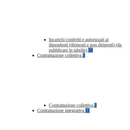
Incarichi conferiti e autorizzati ai
dipendenti (dirigenti e non dirigenti) (da
pubblicare in tabelle)
34
Contrattazione collettiva
3
Contrattazione collettiva
2
Contrattazione integrativa
11