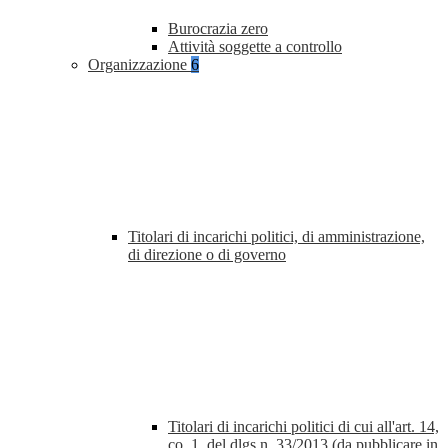
Burocrazia zero
Attività soggette a controllo
Organizzazione
6
Titolari di incarichi politici, di amministrazione,
di direzione o di governo
Titolari di incarichi politici di cui all'art. 14,
co. 1, del dlgs n. 33/2013 (da pubblicare in