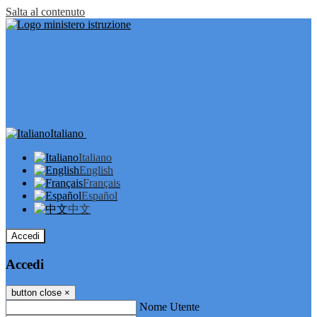
Salta al contenuto
Italiano
Italiano
English
Français
Español
中文
Accedi
Accedi
button close
×
Nome Utente