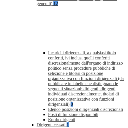
generali)
12
Incarichi dirigenziali, a qualsiasi titolo
conferiti, ivi inclusi quelli conferiti
discrezionalmente dall'organo di indirizzo
politico senza procedure pubbliche di
selezione e titolari di posizione
organizzativa con funzioni dirigenziali (da
pubblicare in tabelle che distinguano le
seguenti situazioni: dirigenti, dirigenti
individuati discrezionalmente, titolari di
posizione organizzativa con funzioni
dirigenziali)
8
Elenco posizioni dirigenziali discrezionali
Posti di funzione disponibili
Ruolo dirigenti
Dirigenti cessati
1