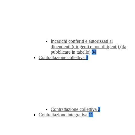
Incarichi conferiti e autorizzati ai
dipendenti (dirigenti e non dirigenti) (da
pubblicare in tabelle)
34
Contrattazione collettiva
3
Contrattazione collettiva
2
Contrattazione integrativa
11