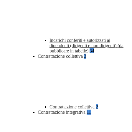
Incarichi conferiti e autorizzati ai
dipendenti (dirigenti e non dirigenti) (da
pubblicare in tabelle)
34
Contrattazione collettiva
3
Contrattazione collettiva
2
Contrattazione integrativa
11