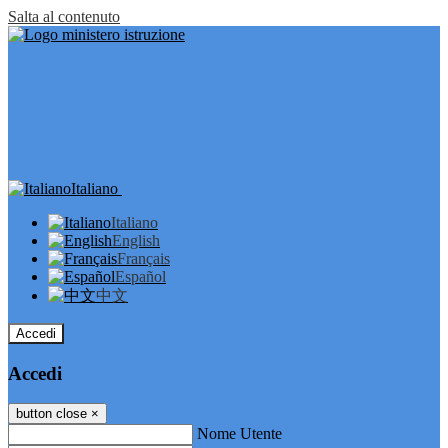
Salta al contenuto
Italiano
Italiano
English
Français
Español
中文
Accedi
Accedi
button close
×
Nome Utente