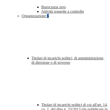
Burocrazia zero
Attività soggette a controllo
Organizzazione
6
Titolari di incarichi politici, di amministrazione,
di direzione o di governo
Titolari di incarichi politici di cui all'art. 14,
co. 1, del dlgs n. 33/2013 (da pubblicare in