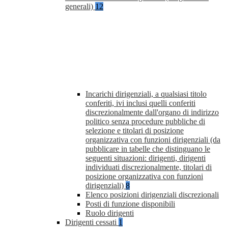
generali)
12
Incarichi dirigenziali, a qualsiasi titolo
conferiti, ivi inclusi quelli conferiti
discrezionalmente dall'organo di indirizzo
politico senza procedure pubbliche di
selezione e titolari di posizione
organizzativa con funzioni dirigenziali (da
pubblicare in tabelle che distinguano le
seguenti situazioni: dirigenti, dirigenti
individuati discrezionalmente, titolari di
posizione organizzativa con funzioni
dirigenziali)
8
Elenco posizioni dirigenziali discrezionali
Posti di funzione disponibili
Ruolo dirigenti
Dirigenti cessati
1