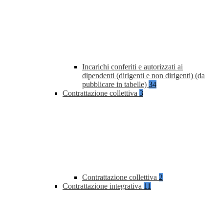
Incarichi conferiti e autorizzati ai
dipendenti (dirigenti e non dirigenti) (da
pubblicare in tabelle)
34
Contrattazione collettiva
3
Contrattazione collettiva
2
Contrattazione integrativa
11