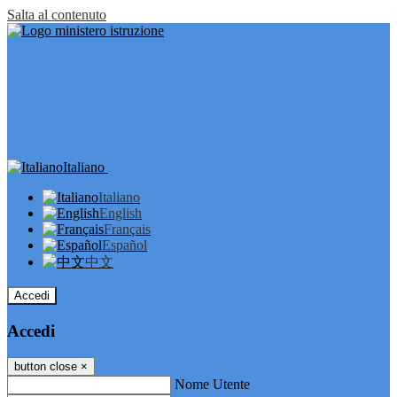
Salta al contenuto
Italiano
Italiano
English
Français
Español
中文
Accedi
Accedi
button close
×
Nome Utente