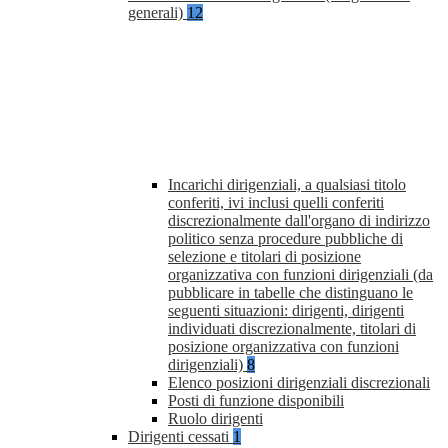
generali)
12
Incarichi dirigenziali, a qualsiasi titolo
conferiti, ivi inclusi quelli conferiti
discrezionalmente dall'organo di indirizzo
politico senza procedure pubbliche di
selezione e titolari di posizione
organizzativa con funzioni dirigenziali (da
pubblicare in tabelle che distinguano le
seguenti situazioni: dirigenti, dirigenti
individuati discrezionalmente, titolari di
posizione organizzativa con funzioni
dirigenziali)
8
Elenco posizioni dirigenziali discrezionali
Posti di funzione disponibili
Ruolo dirigenti
Dirigenti cessati
1