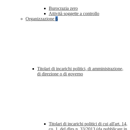
Burocrazia zero
Attività soggette a controllo
Organizzazione
6
Titolari di incarichi politici, di amministrazione,
di direzione o di governo
Titolari di incarichi politici di cui all'art. 14,
co. 1, del dlgs n. 33/2013 (da pubblicare in