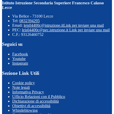
Istituto Istruzione Secondaria Superiore Francesco Calasso
Lecce
Via Belice - 73100 Lecce
Tel:
0832394295
Email:
leis04400c@istruzione.it
Link per inviare una mail
PEC:
leis04400c@pec.istruzione.it
Link per inviare una mail
C.F.: 93126460752
Seguici su
Facebook
Youtube
Instagram
Sezione Link Utili
Cookie policy
Note legali
Informativa Privacy
Ufficio Relazioni con il Pubblico
Dichiarazione di accessibilità
Obiettivi di accessibilità
Whistleblowing