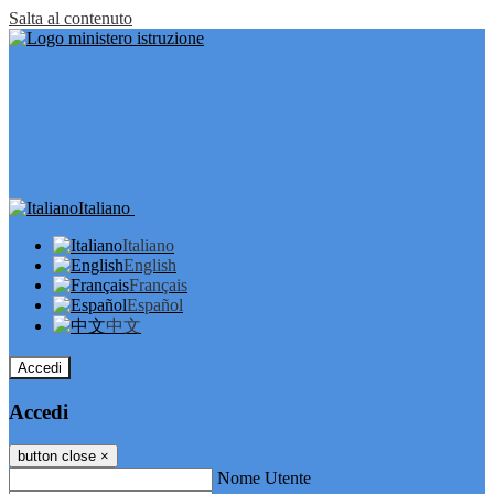
Salta al contenuto
Italiano
Italiano
English
Français
Español
中文
Accedi
Accedi
button close
×
Nome Utente