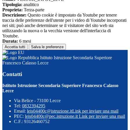
Tipologia:
analitico
Proprieta:
Terza-parte
Descrizione:
Questo cookie è impostato da Youtube per tenere
traccia delle preferenze dell'utente per i video di Youtube incorporati
nei siti; può anche determinare se il visitatore del sito web sta
utilizzando la nuova o la vecchia versione dell'interfaccia di
Youtube.
Durata:
6 mesi
Accetta tutti
Salva le preferenze
Istituto Istruzione Secondaria Superiore
Francesco Calasso Lecce
Contatti
Istituto Istruzione Secondaria Superiore Francesco Calasso
Lecce
Via Belice - 73100 Lecce
Tel:
0832394295
Email:
leis04400c@istruzione.it
Link per inviare una mail
PEC:
leis04400c@pec.istruzione.it
Link per inviare una mail
C.F.: 93126460752