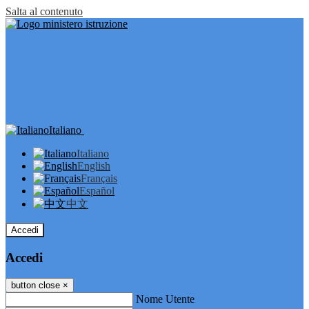
Salta al contenuto
Italiano
Italiano
English
Français
Español
中文
Accedi
Accedi
button close
×
Nome Utente