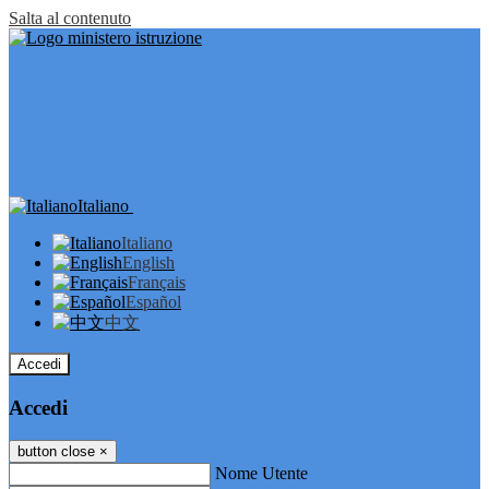
Salta al contenuto
Italiano
Italiano
English
Français
Español
中文
Accedi
Accedi
button close
×
Nome Utente