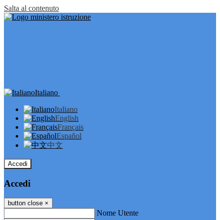
Salta al contenuto
Italiano
Italiano
English
Français
Español
中文
Accedi
Accedi
button close
×
Nome Utente