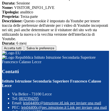
Durata:
Sessione
Nome:
VISITOR_INFO1_LIVE
Tipologia:
analitico
Proprieta:
Terza-parte
Descrizione:
Questo cookie è impostato da Youtube per tenere
traccia delle preferenze dell'utente per i video di Youtube incorporati
nei siti; può anche determinare se il visitatore del sito web sta
utilizzando la nuova o la vecchia versione dell'interfaccia di
Youtube.
Durata:
6 mesi
Accetta tutti
Salva le preferenze
Istituto Istruzione Secondaria Superiore
Francesco Calasso Lecce
Contatti
Istituto Istruzione Secondaria Superiore Francesco Calasso
Lecce
Via Belice - 73100 Lecce
Tel:
0832394295
Email:
leis04400c@istruzione.it
Link per inviare una mail
PEC:
leis04400c@pec.istruzione.it
Link per inviare una mail