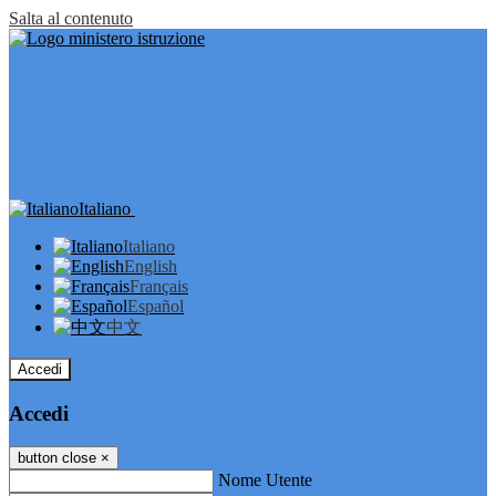
Salta al contenuto
Italiano
Italiano
English
Français
Español
中文
Accedi
Accedi
button close
×
Nome Utente