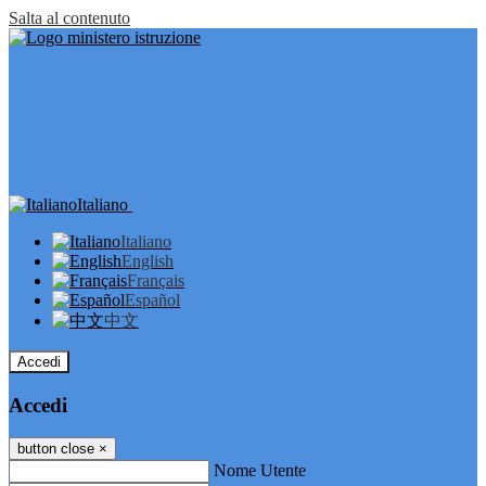
Salta al contenuto
Italiano
Italiano
English
Français
Español
中文
Accedi
Accedi
button close
×
Nome Utente