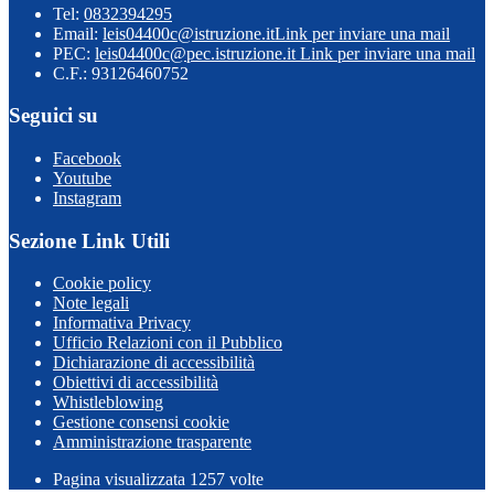
Tel:
0832394295
Email:
leis04400c@istruzione.it
Link per inviare una mail
PEC:
leis04400c@pec.istruzione.it
Link per inviare una mail
C.F.: 93126460752
Seguici su
Facebook
Youtube
Instagram
Sezione Link Utili
Cookie policy
Note legali
Informativa Privacy
Ufficio Relazioni con il Pubblico
Dichiarazione di accessibilità
Obiettivi di accessibilità
Whistleblowing
Gestione consensi cookie
Amministrazione trasparente
Pagina visualizzata
1257
volte