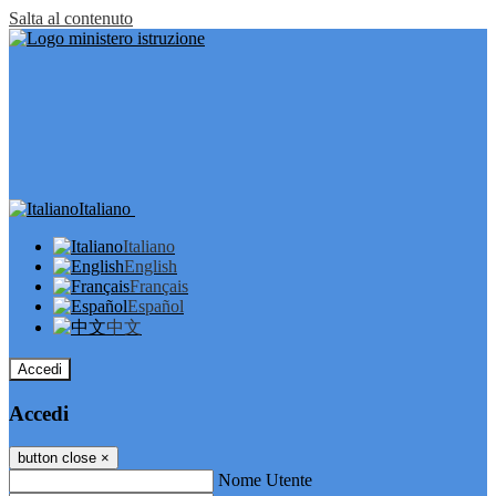
Salta al contenuto
Italiano
Italiano
English
Français
Español
中文
Accedi
Accedi
button close
×
Nome Utente