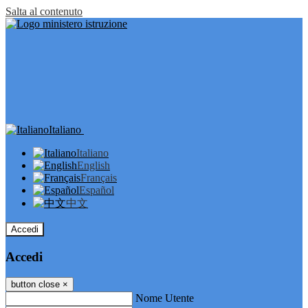
Salta al contenuto
Italiano
Italiano
English
Français
Español
中文
Accedi
Accedi
button close
×
Nome Utente