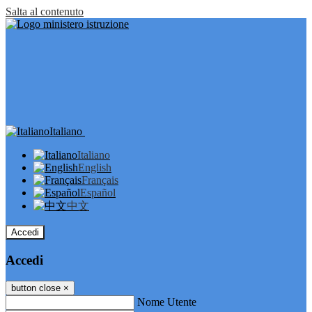
Salta al contenuto
Italiano
Italiano
English
Français
Español
中文
Accedi
Accedi
button close
×
Nome Utente