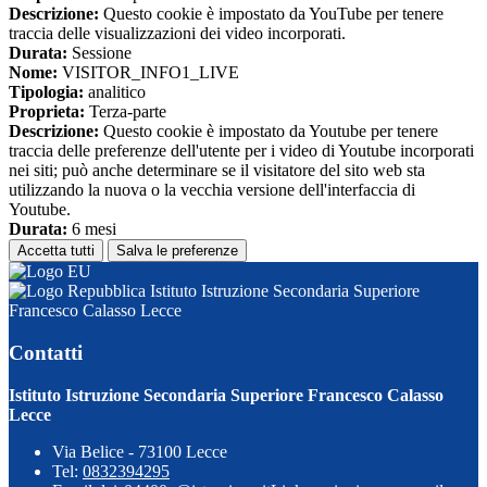
Descrizione:
Questo cookie è impostato da YouTube per tenere
traccia delle visualizzazioni dei video incorporati.
Durata:
Sessione
Nome:
VISITOR_INFO1_LIVE
Tipologia:
analitico
Proprieta:
Terza-parte
Descrizione:
Questo cookie è impostato da Youtube per tenere
traccia delle preferenze dell'utente per i video di Youtube incorporati
nei siti; può anche determinare se il visitatore del sito web sta
utilizzando la nuova o la vecchia versione dell'interfaccia di
Youtube.
Durata:
6 mesi
Accetta tutti
Salva le preferenze
Istituto Istruzione Secondaria Superiore
Francesco Calasso Lecce
Contatti
Istituto Istruzione Secondaria Superiore Francesco Calasso
Lecce
Via Belice - 73100 Lecce
Tel:
0832394295