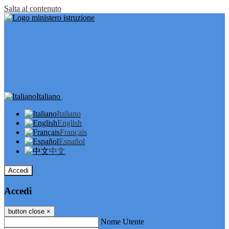
Salta al contenuto
Italiano
Italiano
English
Français
Español
中文
Accedi
Accedi
button close
×
Nome Utente