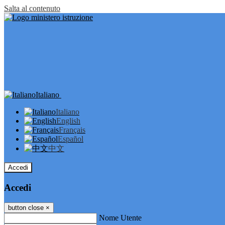
Salta al contenuto
Italiano
Italiano
English
Français
Español
中文
Accedi
Accedi
button close
×
Nome Utente