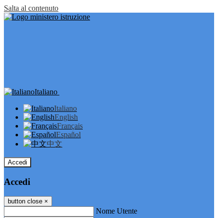
Salta al contenuto
Italiano
Italiano
English
Français
Español
中文
Accedi
Accedi
button close
×
Nome Utente