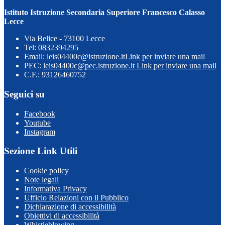
Istituto Istruzione Secondaria Superiore Francesco Calasso
Lecce
Via Belice - 73100 Lecce
Tel:
0832394295
Email:
leis04400c@istruzione.it
Link per inviare una mail
PEC:
leis04400c@pec.istruzione.it
Link per inviare una mail
C.F.: 93126460752
Seguici su
Facebook
Youtube
Instagram
Sezione Link Utili
Cookie policy
Note legali
Informativa Privacy
Ufficio Relazioni con il Pubblico
Dichiarazione di accessibilità
Obiettivi di accessibilità
Whistleblowing