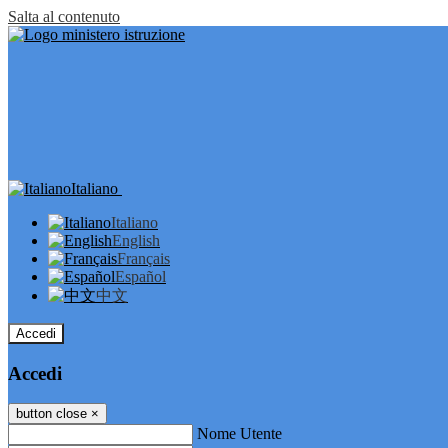
Salta al contenuto
Italiano
Italiano
English
Français
Español
中文
Accedi
Accedi
button close
×
Nome Utente