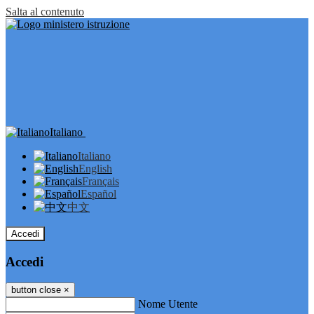
Salta al contenuto
Italiano
Italiano
English
Français
Español
中文
Accedi
Accedi
button close
×
Nome Utente