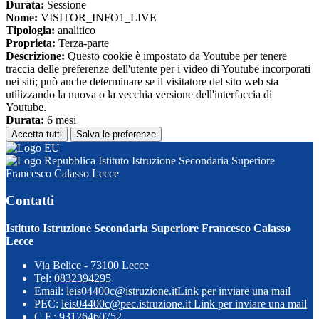
Durata:
Sessione
Nome:
VISITOR_INFO1_LIVE
Tipologia:
analitico
Proprieta:
Terza-parte
Descrizione:
Questo cookie è impostato da Youtube per tenere
traccia delle preferenze dell'utente per i video di Youtube incorporati
nei siti; può anche determinare se il visitatore del sito web sta
utilizzando la nuova o la vecchia versione dell'interfaccia di
Youtube.
Durata:
6 mesi
Accetta tutti
Salva le preferenze
Istituto Istruzione Secondaria Superiore
Francesco Calasso Lecce
Contatti
Istituto Istruzione Secondaria Superiore Francesco Calasso
Lecce
Via Belice - 73100 Lecce
Tel:
0832394295
Email:
leis04400c@istruzione.it
Link per inviare una mail
PEC:
leis04400c@pec.istruzione.it
Link per inviare una mail
C.F.: 93126460752