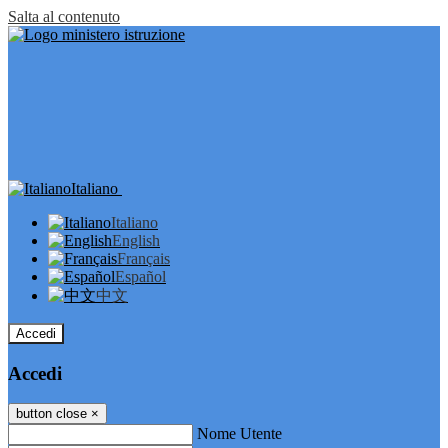
Salta al contenuto
Italiano
Italiano
English
Français
Español
中文
Accedi
Accedi
button close
×
Nome Utente