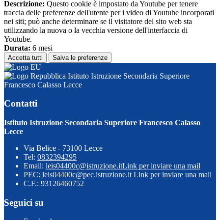
Descrizione:
Questo cookie è impostato da Youtube per tenere
traccia delle preferenze dell'utente per i video di Youtube incorporati
nei siti; può anche determinare se il visitatore del sito web sta
utilizzando la nuova o la vecchia versione dell'interfaccia di
Youtube.
Durata:
6 mesi
Accetta tutti
Salva le preferenze
Istituto Istruzione Secondaria Superiore
Francesco Calasso Lecce
Contatti
Istituto Istruzione Secondaria Superiore Francesco Calasso
Lecce
Via Belice - 73100 Lecce
Tel:
0832394295
Email:
leis04400c@istruzione.it
Link per inviare una mail
PEC:
leis04400c@pec.istruzione.it
Link per inviare una mail
C.F.: 93126460752
Seguici su