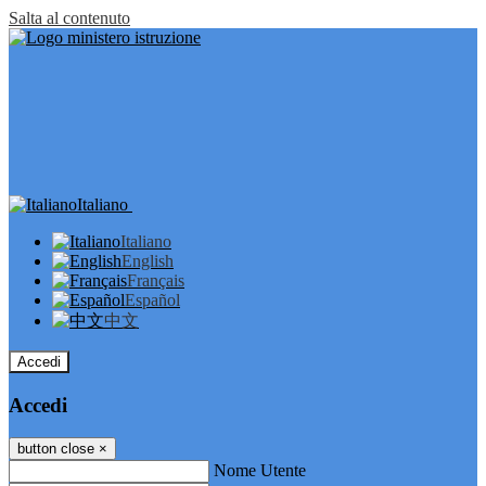
Salta al contenuto
Italiano
Italiano
English
Français
Español
中文
Accedi
Accedi
button close
×
Nome Utente