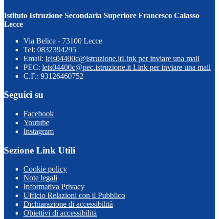
Istituto Istruzione Secondaria Superiore Francesco Calasso
Lecce
Via Belice - 73100 Lecce
Tel:
0832394295
Email:
leis04400c@istruzione.it
Link per inviare una mail
PEC:
leis04400c@pec.istruzione.it
Link per inviare una mail
C.F.: 93126460752
Seguici su
Facebook
Youtube
Instagram
Sezione Link Utili
Cookie policy
Note legali
Informativa Privacy
Ufficio Relazioni con il Pubblico
Dichiarazione di accessibilità
Obiettivi di accessibilità