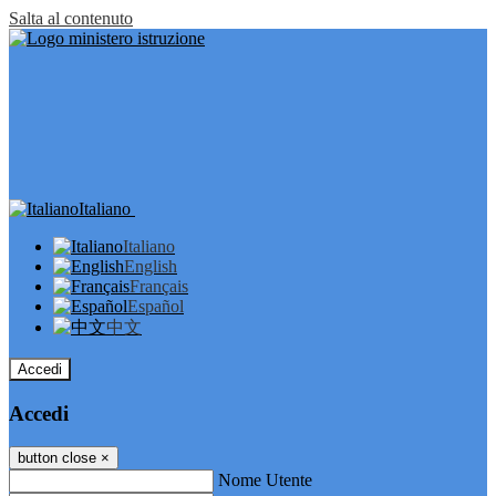
Salta al contenuto
Italiano
Italiano
English
Français
Español
中文
Accedi
Accedi
button close
×
Nome Utente