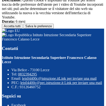
Descrizione:
Questo cookie è impostato da Youtube per tenere
traccia delle preferenze dell'utente per i video di Youtube incorporati
nei siti; può anche determinare se il visitatore del sito web sta
utilizzando la nuova o la vecchia versione dell'interfaccia di
Youtube.
Durata:
6 mesi
Accetta tutti
Salva le preferenze
Istituto Istruzione Secondaria Superiore
Francesco Calasso Lecce
Contatti
Istituto Istruzione Secondaria Superiore Francesco Calasso
Lecce
Via Belice - 73100 Lecce
Tel:
0832394295
Email:
leis04400c@istruzione.it
Link per inviare una mail
PEC:
leis04400c@pec.istruzione.it
Link per inviare una mail
C.F.: 93126460752
Seguici su
Facebook