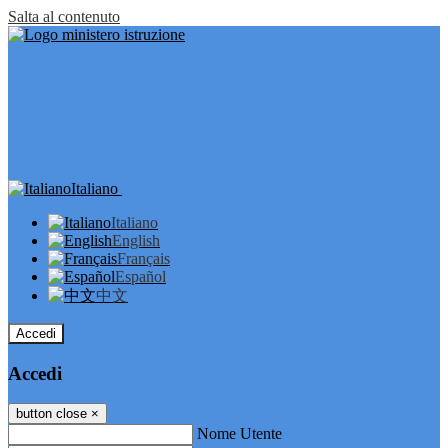
Salta al contenuto
Italiano
Italiano
English
Français
Español
中文
Accedi
Accedi
button close
×
Nome Utente