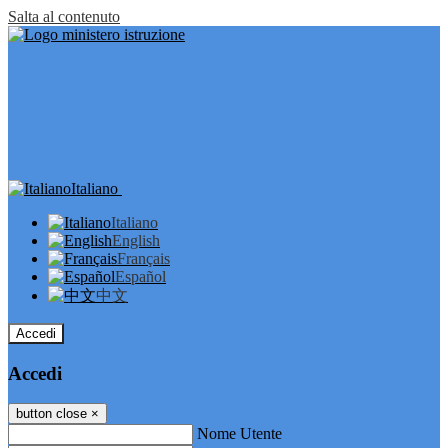
Salta al contenuto
Italiano
Italiano
English
Français
Español
中文
Accedi
Accedi
button close
×
Nome Utente