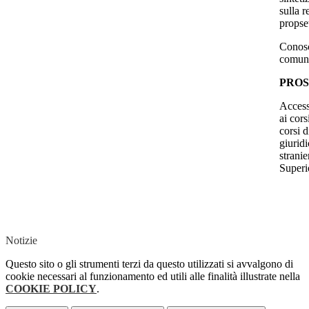
sulla r
propset
Conosc
comuni
PROS
Accesso
ai cors
corsi d
giurid
strani
Superi
Notizie
Questo sito o gli strumenti terzi da questo utilizzati si avvalgono di
cookie necessari al funzionamento ed utili alle finalità illustrate nella
COOKIE POLICY
.