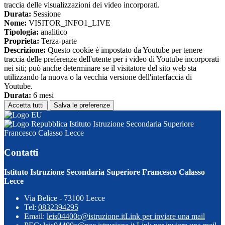
traccia delle visualizzazioni dei video incorporati.
Durata:
Sessione
Nome:
VISITOR_INFO1_LIVE
Tipologia:
analitico
Proprieta:
Terza-parte
Descrizione:
Questo cookie è impostato da Youtube per tenere
traccia delle preferenze dell'utente per i video di Youtube incorporati
nei siti; può anche determinare se il visitatore del sito web sta
utilizzando la nuova o la vecchia versione dell'interfaccia di
Youtube.
Durata:
6 mesi
Accetta tutti
Salva le preferenze
Istituto Istruzione Secondaria Superiore
Francesco Calasso Lecce
Contatti
Istituto Istruzione Secondaria Superiore Francesco Calasso
Lecce
Via Belice - 73100 Lecce
Tel:
0832394295
Email:
leis04400c@istruzione.it
Link per inviare una mail