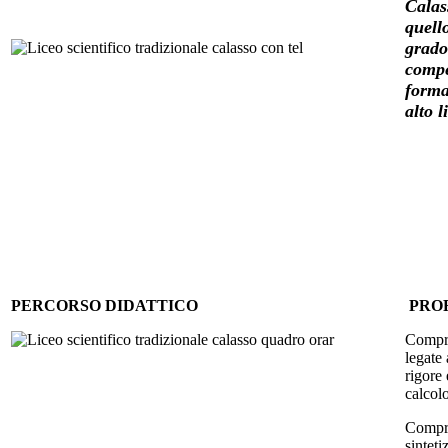
Cala
quell
grado
compe
forma
alto l
PERCORSO DIDATTICO
PRO
Compre
legate 
rigore
calcolo
Compre
sintet