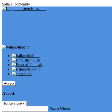
Salta al contenuto
Italiano
Italiano
English
Français
Español
中文
Accedi
Accedi
button close
×
Nome Utente