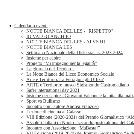
Calendario eventi
NOTTE BIANCA DEL LES - "RISPETTO"
IO VALGO ANCH’IO
NOTTE BIANCA DEL LES - AI VS HI
NOTTE BIANCA LES
Settimana Nazionale della Dislessia a.s. 2023-2024
Insieme per capire
Progetto “Mi impegno per la legalità”
La giornata del Tecnico...
La Notte Bianca del Liceo Economico Sociale
Arte e Territorio: La Ferragni agli Uffizi?
ARTE e Territorio: museo Sigismondo Castromediano
Safer international day 2021
Insieme per capire - Giovanni Falcone e la lotta alla mafi
Sport vs Bullismo
Incontro con l'autore Andrea Franzoso
Lezione di cinema al Calasso
VIII Edizione (2020-2021) del Premio Giornalistico “Al
Assoluti Italiani di Nuoto - secondo posto alunna del Cal
Incontro con Associazione “MaBasta!”
VII Edizione (2019-2020) del Premio Giornalistico “Ald