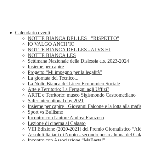
Calendario eventi
NOTTE BIANCA DEL LES - "RISPETTO"
IO VALGO ANCH’IO
NOTTE BIANCA DEL LES - AI VS HI
NOTTE BIANCA LES
Settimana Nazionale della Dislessia a.s. 2023-2024
Insieme per capire
Progetto “Mi impegno per la legalità”
La giornata del Tecnico...
La Notte Bianca del Liceo Economico Sociale
Arte e Territorio: La Ferragni agli Uffizi?
ARTE e Territorio: museo Sigismondo Castromediano
Safer international day 2021
Insieme per capire - Giovanni Falcone e la lotta alla mafi
Sport vs Bullismo
Incontro con l'autore Andrea Franzoso
Lezione di cinema al Calasso
VIII Edizione (2020-2021) del Premio Giornalistico “Al
Assoluti Italiani di Nuoto - secondo posto alunna del Cal
Incontro con Associazione “MaBasta!”