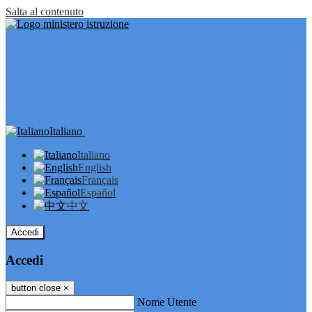
Salta al contenuto
Italiano
Italiano
English
Français
Español
中文
Accedi
Accedi
button close
×
Nome Utente