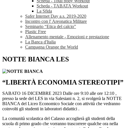
Scheda - Total body Workout
Scheda - TABATA Workout
La Sfida
Safer Internet Day a.s. 2019-2020
Incontro con l' Areonatica Militare
Seminario “Etica del calcio”
Plastic Free
Allenamento mentale - Emozioni e prestazione
La Banca d'Italia
Campagna Orange the World
NOTTE BIANCA LES
“LIBERTÀ
ECONOMIA
STEREOTIPI”
SABATO 16 DICEMBRE 2023 Dalle ore 9:10 alle ore 12:10 ,
presso la sede del LES in via Salesiani n. 2, si svolgerà la NOTTE
BIANCA del
Liceo Economico Sociale con attività che vedranno
coinvolti gli studenti in laboratori didattici .
La comunità scolastica del Calasso accoglierà gli studenti della
scuola di primo grado che vorranno
trascorrere qualche ora nella