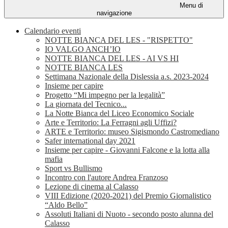
Menu di
navigazione
Calendario eventi
NOTTE BIANCA DEL LES - "RISPETTO"
IO VALGO ANCH’IO
NOTTE BIANCA DEL LES - AI VS HI
NOTTE BIANCA LES
Settimana Nazionale della Dislessia a.s. 2023-2024
Insieme per capire
Progetto “Mi impegno per la legalità”
La giornata del Tecnico...
La Notte Bianca del Liceo Economico Sociale
Arte e Territorio: La Ferragni agli Uffizi?
ARTE e Territorio: museo Sigismondo Castromediano
Safer international day 2021
Insieme per capire - Giovanni Falcone e la lotta alla
mafia
Sport vs Bullismo
Incontro con l'autore Andrea Franzoso
Lezione di cinema al Calasso
VIII Edizione (2020-2021) del Premio Giornalistico
“Aldo Bello”
Assoluti Italiani di Nuoto - secondo posto alunna del
Calasso