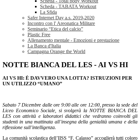
Scheda - Total body Workout
Scheda - TABATA Workout
La Sfida
Safer Internet Day a.s. 2019-2020
Incontro con l' Areonatica Militare
Seminario “Etica del calcio”
Plastic Free
Allenamento mentale - Emozioni e prestazione
La Banca d'Italia
Campagna Orange the World
NOTTE BIANCA DEL LES - AI VS HI
AI VS HI: È DAVVERO UNA LOTTA? ISTRUZIONI PER
UN UTILIZZO “UMANO”
Sabato 7 Dicembre dalle ore 9:00 alle ore 12:00, presso la sede del
Liceo Economico Sociale, si svolgerà la NOTTE BIANCA DEL
LES con attività e laboratori didattici che vedranno coinvolti gli
studenti in una mattinata all’insegna della genialità umana e della
riflessione sull’intelligenza.
La comunità scolastica dell’IISS “F. Calasso” accoglierà tutti coloro