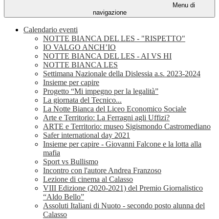
Menu di
navigazione
Calendario eventi
NOTTE BIANCA DEL LES - "RISPETTO"
IO VALGO ANCH’IO
NOTTE BIANCA DEL LES - AI VS HI
NOTTE BIANCA LES
Settimana Nazionale della Dislessia a.s. 2023-2024
Insieme per capire
Progetto “Mi impegno per la legalità”
La giornata del Tecnico...
La Notte Bianca del Liceo Economico Sociale
Arte e Territorio: La Ferragni agli Uffizi?
ARTE e Territorio: museo Sigismondo Castromediano
Safer international day 2021
Insieme per capire - Giovanni Falcone e la lotta alla
mafia
Sport vs Bullismo
Incontro con l'autore Andrea Franzoso
Lezione di cinema al Calasso
VIII Edizione (2020-2021) del Premio Giornalistico
“Aldo Bello”
Assoluti Italiani di Nuoto - secondo posto alunna del
Calasso