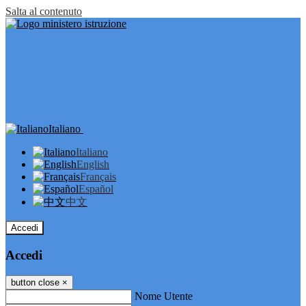
Salta al contenuto
Italiano
Italiano
English
Français
Español
中文
Accedi
Accedi
button close
×
Nome Utente