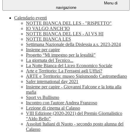
Menu di
navigazione
Calendario eventi
NOTTE BIANCA DEL LES - "RISPETTO"
IO VALGO ANCH’IO
NOTTE BIANCA DEL LES - AI VS HI
NOTTE BIANCA LES
Settimana Nazionale della Dislessia a.s. 2023-2024
Insieme per capire
Progetto “Mi impegno per la legalità”
La giornata del Tecnico...
La Notte Bianca del Liceo Economico Sociale
Arte e Territorio: La Ferragni agli Uffizi?
ARTE e Territorio: museo Sigismondo Castromediano
Safer international day 2021
Insieme per capire - Giovanni Falcone e la lotta alla
mafia
Sport vs Bullismo
Incontro con l'autore Andrea Franzoso
Lezione di cinema al Calasso
VIII Edizione (2020-2021) del Premio Giornalistico
“Aldo Bello”
Assoluti Italiani di Nuoto - secondo posto alunna del
Calasso