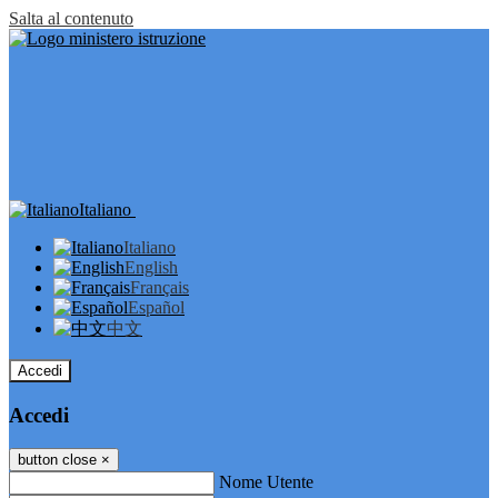
Salta al contenuto
Italiano
Italiano
English
Français
Español
中文
Accedi
Accedi
button close
×
Nome Utente